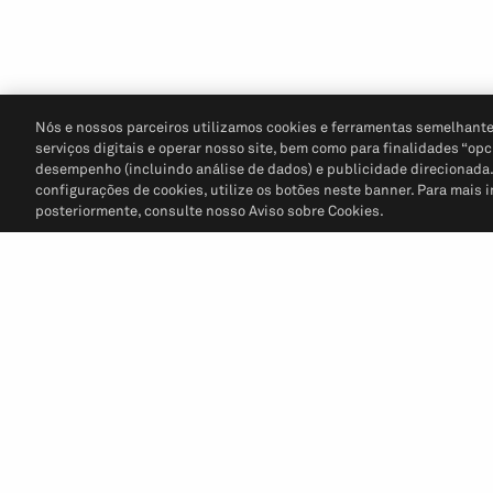
Nós e nossos parceiros utilizamos cookies e ferramentas semelhante
serviços digitais e operar nosso site, bem como para finalidades “opc
desempenho (incluindo análise de dados) e publicidade direcionada. P
configurações de cookies, utilize os botões neste banner. Para mais 
posteriormente, consulte nosso Aviso sobre Cookies.