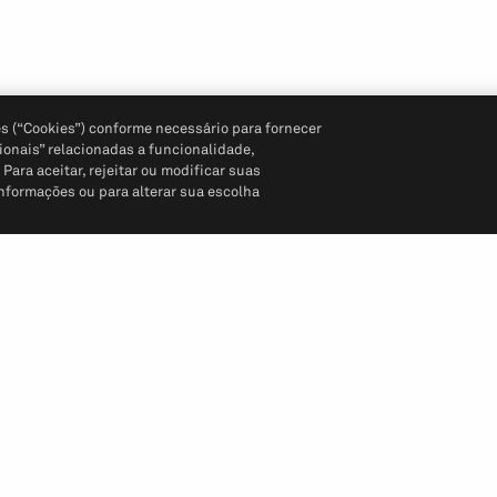
s (“Cookies”) conforme necessário para fornecer
ionais” relacionadas a funcionalidade,
ara aceitar, rejeitar ou modificar suas
informações ou para alterar sua escolha
Siga-nos