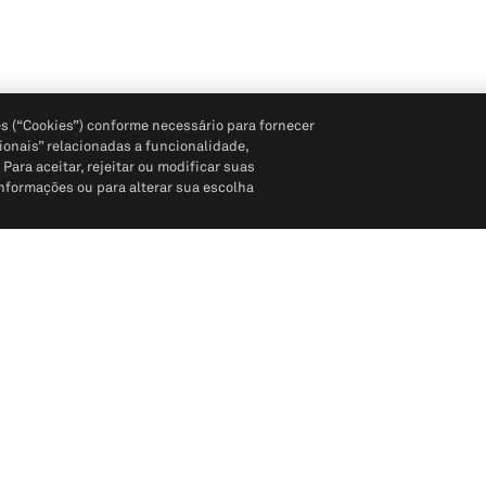
s (“Cookies”) conforme necessário para fornecer
ionais” relacionadas a funcionalidade,
ara aceitar, rejeitar ou modificar suas
informações ou para alterar sua escolha
Siga-nos