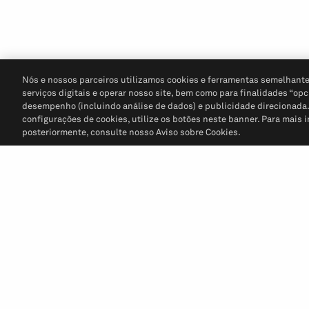
Nós e nossos parceiros utilizamos cookies e ferramentas semelhante
serviços digitais e operar nosso site, bem como para finalidades “opc
desempenho (incluindo análise de dados) e publicidade direcionada. P
configurações de cookies, utilize os botões neste banner. Para mais 
posteriormente, consulte nosso Aviso sobre Cookies.