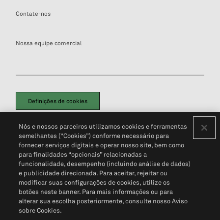
Contate-nos
Nossa equipe comercial
Definições de cookies
Disclaimers Legais
Termos de Uso
Aviso de Cookies
Nós e nossos parceiros utilizamos cookies e ferramentas
Política de Privacidade
Portal de privacidade do cliente (em inglês)
semelhantes (“Cookies”) conforme necessário para
Não Venda Minhas Informações Pessoais
© 2026 S&P Global
fornecer serviços digitais e operar nosso site, bem como
para finalidades “opcionais” relacionadas a
funcionalidade, desempenho (incluindo análise de dados)
e publicidade direcionada. Para aceitar, rejeitar ou
modificar suas configurações de cookies, utilize os
botões neste banner. Para mais informações ou para
alterar sua escolha posteriormente, consulte nosso Aviso
sobre Cookies.