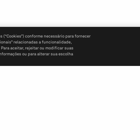
s (“Cookies”) conforme necessário para fornecer
ionais” relacionadas a funcionalidade,
ara aceitar, rejeitar ou modificar suas
informações ou para alterar sua escolha
Siga-nos