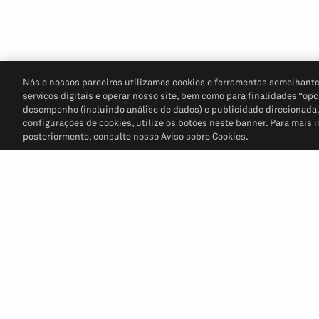
Nós e nossos parceiros utilizamos cookies e ferramentas semelhante
serviços digitais e operar nosso site, bem como para finalidades “opc
desempenho (incluindo análise de dados) e publicidade direcionada. P
configurações de cookies, utilize os botões neste banner. Para mais 
posteriormente, consulte nosso Aviso sobre Cookies.