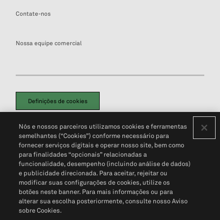
Contate-nos
Nossa equipe comercial
Definições de cookies
Disclaimers Legais
Termos de Uso
Aviso de Cookies
Nós e nossos parceiros utilizamos cookies e ferramentas
Política de Privacidade
Portal de privacidade do cliente (em inglês)
semelhantes (“Cookies”) conforme necessário para
Não Venda Minhas Informações Pessoais
© 2026 S&P Global
fornecer serviços digitais e operar nosso site, bem como
para finalidades “opcionais” relacionadas a
funcionalidade, desempenho (incluindo análise de dados)
e publicidade direcionada. Para aceitar, rejeitar ou
modificar suas configurações de cookies, utilize os
botões neste banner. Para mais informações ou para
alterar sua escolha posteriormente, consulte nosso Aviso
sobre Cookies.