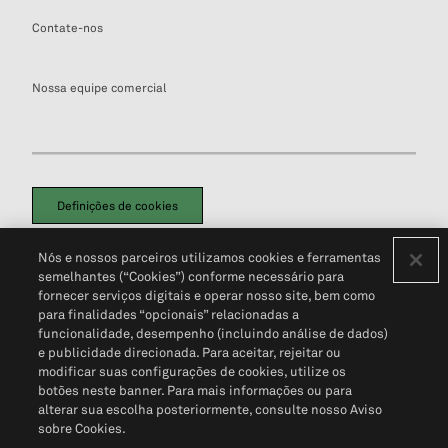
Contate-nos
Nossa equipe comercial
Definições de cookies
Disclaimers Legais
Termos de Uso
Aviso de Cookies
Nós e nossos parceiros utilizamos cookies e ferramentas
Política de Privacidade
Portal de privacidade do cliente (em inglês)
semelhantes (“Cookies”) conforme necessário para
Não Venda Minhas Informações Pessoais
© 2026 S&P Global
fornecer serviços digitais e operar nosso site, bem como
para finalidades “opcionais” relacionadas a
funcionalidade, desempenho (incluindo análise de dados)
e publicidade direcionada. Para aceitar, rejeitar ou
modificar suas configurações de cookies, utilize os
botões neste banner. Para mais informações ou para
alterar sua escolha posteriormente, consulte nosso Aviso
sobre Cookies.