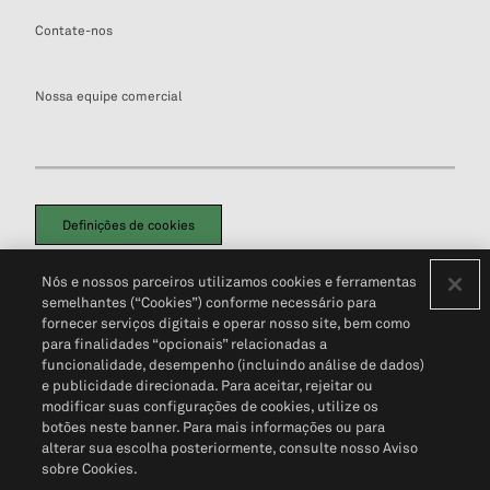
Contate-nos
Nossa equipe comercial
Definições de cookies
Disclaimers Legais
Termos de Uso
Aviso de Cookies
Nós e nossos parceiros utilizamos cookies e ferramentas
Política de Privacidade
Portal de privacidade do cliente (em inglês)
semelhantes (“Cookies”) conforme necessário para
Não Venda Minhas Informações Pessoais
© 2026 S&P Global
fornecer serviços digitais e operar nosso site, bem como
para finalidades “opcionais” relacionadas a
funcionalidade, desempenho (incluindo análise de dados)
e publicidade direcionada. Para aceitar, rejeitar ou
modificar suas configurações de cookies, utilize os
botões neste banner. Para mais informações ou para
alterar sua escolha posteriormente, consulte nosso Aviso
sobre Cookies.