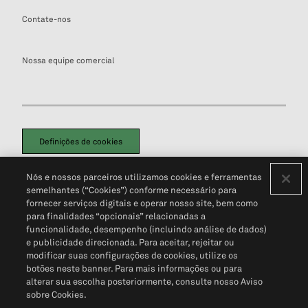
Contate-nos
Nossa equipe comercial
Definições de cookies
Disclaimers Legais
Termos de Uso
Aviso de Cookies
Nós e nossos parceiros utilizamos cookies e ferramentas
Política de Privacidade
Portal de privacidade do cliente (em inglês)
semelhantes (“Cookies”) conforme necessário para
Não Venda Minhas Informações Pessoais
© 2026 S&P Global
fornecer serviços digitais e operar nosso site, bem como
para finalidades “opcionais” relacionadas a
funcionalidade, desempenho (incluindo análise de dados)
e publicidade direcionada. Para aceitar, rejeitar ou
modificar suas configurações de cookies, utilize os
botões neste banner. Para mais informações ou para
alterar sua escolha posteriormente, consulte nosso Aviso
sobre Cookies.