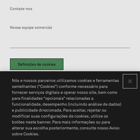
Contate-nos
Nossa equipe comercial
Definições de cookies
Disclaimers Legais
Termos de Uso
Aviso de Cookies
Nós e nossos parceiros utilizamos cookies e ferramentas
Política de Privacidade
Portal de privacidade do cliente (em inglês)
semelhantes (“Cookies”) conforme necessário para
Não Venda Minhas Informações Pessoais
© 2026 S&P Global
fornecer serviços digitais e operar nosso site, bem como
para finalidades “opcionais” relacionadas a
funcionalidade, desempenho (incluindo análise de dados)
e publicidade direcionada. Para aceitar, rejeitar ou
modificar suas configurações de cookies, utilize os
botões neste banner. Para mais informações ou para
alterar sua escolha posteriormente, consulte nosso Aviso
sobre Cookies.