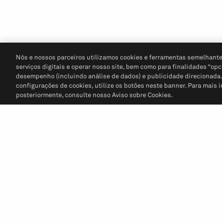
Nós e nossos parceiros utilizamos cookies e ferramentas semelhante
serviços digitais e operar nosso site, bem como para finalidades “opc
desempenho (incluindo análise de dados) e publicidade direcionada. P
configurações de cookies, utilize os botões neste banner. Para mais 
posteriormente, consulte nosso Aviso sobre Cookies.