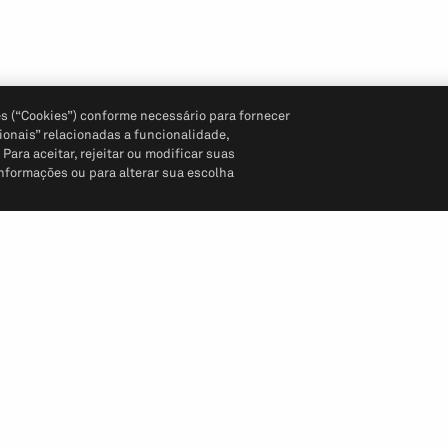
s (“Cookies”) conforme necessário para fornecer
ionais” relacionadas a funcionalidade,
ara aceitar, rejeitar ou modificar suas
informações ou para alterar sua escolha
Siga-nos