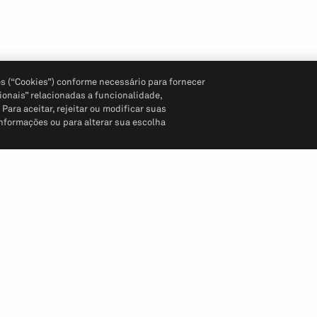
s (“Cookies”) conforme necessário para fornecer
ionais” relacionadas a funcionalidade,
ara aceitar, rejeitar ou modificar suas
informações ou para alterar sua escolha
Siga-nos