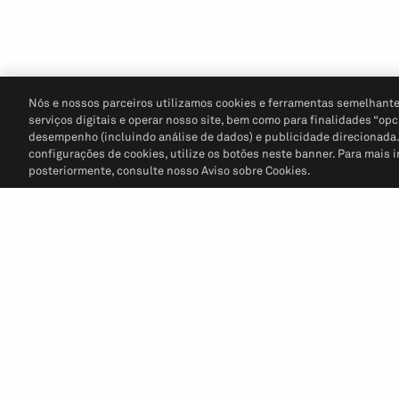
Nós e nossos parceiros utilizamos cookies e ferramentas semelhante
serviços digitais e operar nosso site, bem como para finalidades “opc
desempenho (incluindo análise de dados) e publicidade direcionada. P
configurações de cookies, utilize os botões neste banner. Para mais 
posteriormente, consulte nosso Aviso sobre Cookies.