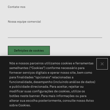
Contate-nos
Nossa equipe comercial
Definições de cookies
Disclaimers Legais
Termos de Uso
Aviso de Cookies
Nós e nossos parceiros utilizamos cookies e ferramentas
Política de Privacidade
Portal de privacidade do cliente (em inglês)
semelhantes (“Cookies”) conforme necessário para
Não Venda Minhas Informações Pessoais
© 2026 S&P Global
fornecer serviços digitais e operar nosso site, bem como
para finalidades “opcionais” relacionadas a
funcionalidade, desempenho (incluindo análise de dados)
e publicidade direcionada. Para aceitar, rejeitar ou
modificar suas configurações de cookies, utilize os
botões neste banner. Para mais informações ou para
alterar sua escolha posteriormente, consulte nosso Aviso
sobre Cookies.