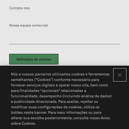
Contate-nos
Nossa equipe comercial
Definições de cookies
Disclaimers Legais
Termos de Uso
Aviso de Cookies
Nós e nossos parceiros utilizamos cookies e ferramentas
Política de Privacidade
Portal de privacidade do cliente (em inglês)
semelhantes (“Cookies”) conforme necessário para
Não Venda Minhas Informações Pessoais
© 2026 S&P Global
fornecer serviços digitais e operar nosso site, bem como
para finalidades “opcionais” relacionadas a
funcionalidade, desempenho (incluindo análise de dados)
e publicidade direcionada. Para aceitar, rejeitar ou
modificar suas configurações de cookies, utilize os
botões neste banner. Para mais informações ou para
alterar sua escolha posteriormente, consulte nosso Aviso
sobre Cookies.