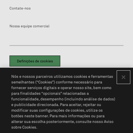
Contate-nos
Nossa equipe comercial
Definições de cookies
Disclaimers Legais
Termos de Uso
Aviso de Cookies
Nós e nossos parceiros utilizamos cookies e ferramentas
Política de Privacidade
Portal de privacidade do cliente (em inglês)
semelhantes (“Cookies”) conforme necessário para
Não Venda Minhas Informações Pessoais
© 2026 S&P Global
fornecer serviços digitais e operar nosso site, bem como
para finalidades “opcionais” relacionadas a
funcionalidade, desempenho (incluindo análise de dados)
e publicidade direcionada. Para aceitar, rejeitar ou
modificar suas configurações de cookies, utilize os
botões neste banner. Para mais informações ou para
alterar sua escolha posteriormente, consulte nosso Aviso
sobre Cookies.