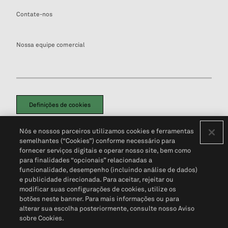
Contate-nos
Nossa equipe comercial
Definições de cookies
Disclaimers Legais
Termos de Uso
Aviso de Cookies
Nós e nossos parceiros utilizamos cookies e ferramentas
Política de Privacidade
Portal de privacidade do cliente (em inglês)
semelhantes (“Cookies”) conforme necessário para
Não Venda Minhas Informações Pessoais
© 2026 S&P Global
fornecer serviços digitais e operar nosso site, bem como
para finalidades “opcionais” relacionadas a
funcionalidade, desempenho (incluindo análise de dados)
e publicidade direcionada. Para aceitar, rejeitar ou
modificar suas configurações de cookies, utilize os
botões neste banner. Para mais informações ou para
alterar sua escolha posteriormente, consulte nosso Aviso
sobre Cookies.