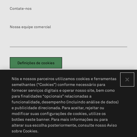
Contate-nos
Nossa equipe comercial
Definições de cookies
Disclaimers Legais
Termos de Uso
Aviso de Cookies
Nós e nossos parceiros utilizamos cookies e ferramentas
Política de Privacidade
Portal de privacidade do cliente (em inglês)
semelhantes (“Cookies”) conforme necessário para
Não Venda Minhas Informações Pessoais
© 2026 S&P Global
fornecer serviços digitais e operar nosso site, bem como
para finalidades “opcionais” relacionadas a
funcionalidade, desempenho (incluindo análise de dados)
e publicidade direcionada. Para aceitar, rejeitar ou
modificar suas configurações de cookies, utilize os
botões neste banner. Para mais informações ou para
alterar sua escolha posteriormente, consulte nosso Aviso
sobre Cookies.