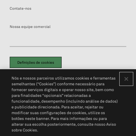
Contate-nos
Nossa equipe comercial
Definições de cookies
Disclaimers Legais
Termos de Uso
Aviso de Cookies
Nós e nossos parceiros utilizamos cookies e ferramentas
Política de Privacidade
Portal de privacidade do cliente (em inglês)
semelhantes (“Cookies”) conforme necessário para
Não Venda Minhas Informações Pessoais
© 2026 S&P Global
fornecer serviços digitais e operar nosso site, bem como
para finalidades “opcionais” relacionadas a
funcionalidade, desempenho (incluindo análise de dados)
e publicidade direcionada. Para aceitar, rejeitar ou
modificar suas configurações de cookies, utilize os
botões neste banner. Para mais informações ou para
alterar sua escolha posteriormente, consulte nosso Aviso
sobre Cookies.