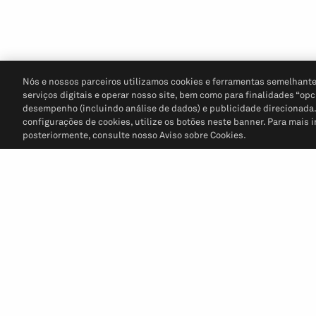
Nós e nossos parceiros utilizamos cookies e ferramentas semelhante
serviços digitais e operar nosso site, bem como para finalidades “opc
desempenho (incluindo análise de dados) e publicidade direcionada. P
configurações de cookies, utilize os botões neste banner. Para mais 
posteriormente, consulte nosso Aviso sobre Cookies.