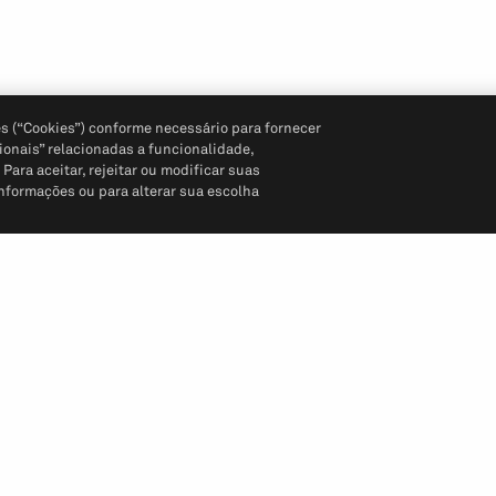
s (“Cookies”) conforme necessário para fornecer
ionais” relacionadas a funcionalidade,
ara aceitar, rejeitar ou modificar suas
informações ou para alterar sua escolha
Siga-nos