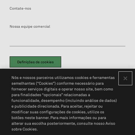
Contate-nos
Nossa equipe comercial
Definições de cookies
Disclaimers Legais
Termos de Uso
Aviso de Cookies
Nós e nossos parceiros utilizamos cookies e ferramentas
Política de Privacidade
Portal de privacidade do cliente (em inglês)
semelhantes (“Cookies”) conforme necessário para
Não Venda Minhas Informações Pessoais
© 2026 S&P Global
fornecer serviços digitais e operar nosso site, bem como
para finalidades “opcionais” relacionadas a
funcionalidade, desempenho (incluindo análise de dados)
e publicidade direcionada. Para aceitar, rejeitar ou
modificar suas configurações de cookies, utilize os
botões neste banner. Para mais informações ou para
alterar sua escolha posteriormente, consulte nosso Aviso
sobre Cookies.