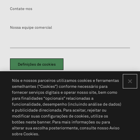
Contate-nos
Nossa equipe comercial
Definições de cookies
Disclaimers Legais
Termos de Uso
Aviso de Cookies
Nós e nossos parceiros utilizamos cookies e ferramentas
Política de Privacidade
Portal de privacidade do cliente (em inglês)
semelhantes (“Cookies”) conforme necessário para
Não Venda Minhas Informações Pessoais
© 2026 S&P Global
fornecer serviços digitais e operar nosso site, bem como
para finalidades “opcionais” relacionadas a
funcionalidade, desempenho (incluindo análise de dados)
e publicidade direcionada. Para aceitar, rejeitar ou
modificar suas configurações de cookies, utilize os
botões neste banner. Para mais informações ou para
alterar sua escolha posteriormente, consulte nosso Aviso
sobre Cookies.