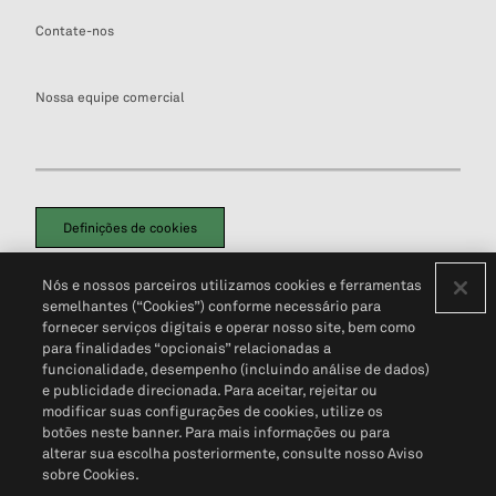
Contate-nos
Nossa equipe comercial
Definições de cookies
Disclaimers Legais
Termos de Uso
Aviso de Cookies
Nós e nossos parceiros utilizamos cookies e ferramentas
Política de Privacidade
Portal de privacidade do cliente (em inglês)
semelhantes (“Cookies”) conforme necessário para
Não Venda Minhas Informações Pessoais
© 2026 S&P Global
fornecer serviços digitais e operar nosso site, bem como
para finalidades “opcionais” relacionadas a
funcionalidade, desempenho (incluindo análise de dados)
e publicidade direcionada. Para aceitar, rejeitar ou
modificar suas configurações de cookies, utilize os
botões neste banner. Para mais informações ou para
alterar sua escolha posteriormente, consulte nosso Aviso
sobre Cookies.