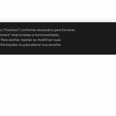
s (“Cookies”) conforme necessário para fornecer
ionais” relacionadas a funcionalidade,
ara aceitar, rejeitar ou modificar suas
informações ou para alterar sua escolha
Siga-nos