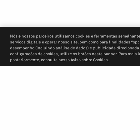
Nós e nossos parceiros utilizamos cookies e ferramentas semelhante
serviços digitais e operar nosso site, bem como para finalidades “opc
desempenho (incluindo análise de dados) e publicidade direcionada. P
configurações de cookies, utilize os botões neste banner. Para mais 
posteriormente, consulte nosso Aviso sobre Cookies.