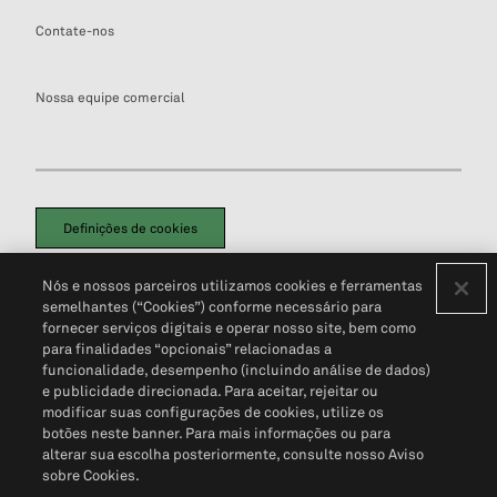
Contate-nos
Nossa equipe comercial
Definições de cookies
Disclaimers Legais
Termos de Uso
Aviso de Cookies
Nós e nossos parceiros utilizamos cookies e ferramentas
Política de Privacidade
Portal de privacidade do cliente (em inglês)
semelhantes (“Cookies”) conforme necessário para
Não Venda Minhas Informações Pessoais
© 2026 S&P Global
fornecer serviços digitais e operar nosso site, bem como
para finalidades “opcionais” relacionadas a
funcionalidade, desempenho (incluindo análise de dados)
e publicidade direcionada. Para aceitar, rejeitar ou
modificar suas configurações de cookies, utilize os
botões neste banner. Para mais informações ou para
alterar sua escolha posteriormente, consulte nosso Aviso
sobre Cookies.