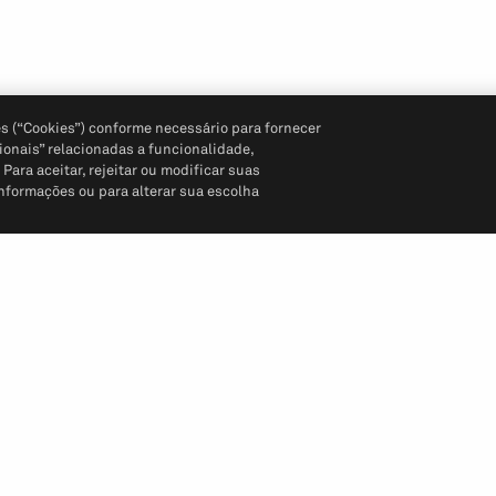
s (“Cookies”) conforme necessário para fornecer
ionais” relacionadas a funcionalidade,
ara aceitar, rejeitar ou modificar suas
informações ou para alterar sua escolha
Siga-nos