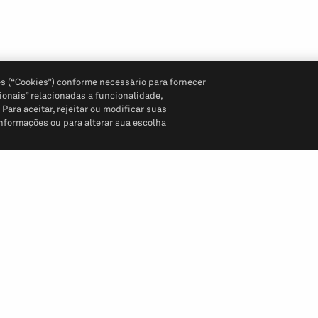
s (“Cookies”) conforme necessário para fornecer
ionais” relacionadas a funcionalidade,
ara aceitar, rejeitar ou modificar suas
informações ou para alterar sua escolha
Siga-nos