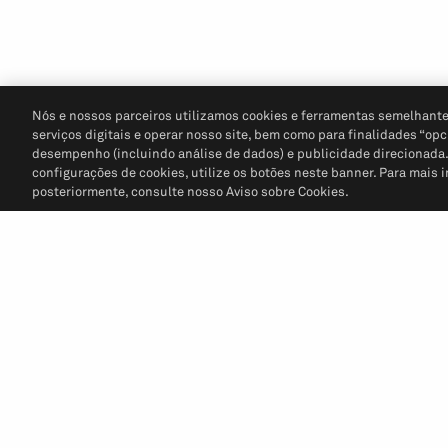
Nós e nossos parceiros utilizamos cookies e ferramentas semelhante
serviços digitais e operar nosso site, bem como para finalidades “opc
desempenho (incluindo análise de dados) e publicidade direcionada. P
configurações de cookies, utilize os botões neste banner. Para mais 
posteriormente, consulte nosso Aviso sobre Cookies.