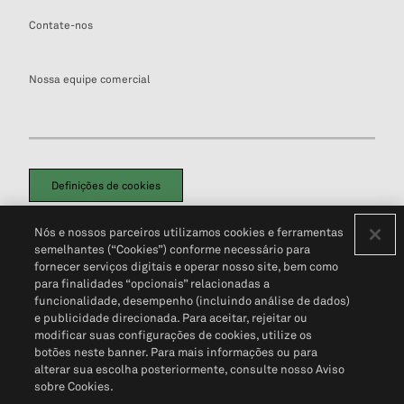
Contate-nos
Nossa equipe comercial
Definições de cookies
Disclaimers Legais
Termos de Uso
Aviso de Cookies
Nós e nossos parceiros utilizamos cookies e ferramentas
Política de Privacidade
Portal de privacidade do cliente (em inglês)
semelhantes (“Cookies”) conforme necessário para
Não Venda Minhas Informações Pessoais
© 2026 S&P Global
fornecer serviços digitais e operar nosso site, bem como
para finalidades “opcionais” relacionadas a
funcionalidade, desempenho (incluindo análise de dados)
e publicidade direcionada. Para aceitar, rejeitar ou
modificar suas configurações de cookies, utilize os
botões neste banner. Para mais informações ou para
alterar sua escolha posteriormente, consulte nosso Aviso
sobre Cookies.