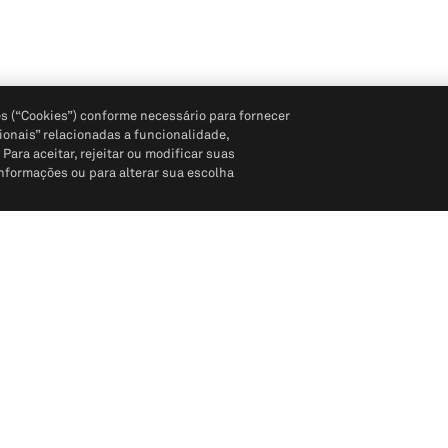
s (“Cookies”) conforme necessário para fornecer
ionais” relacionadas a funcionalidade,
ara aceitar, rejeitar ou modificar suas
informações ou para alterar sua escolha
Siga-nos