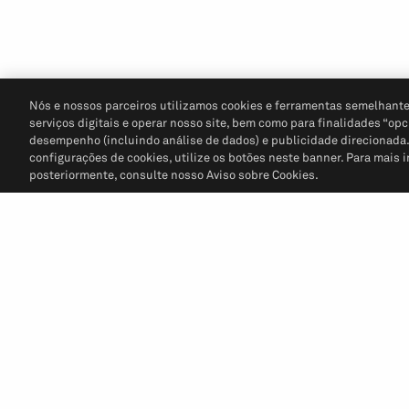
Nós e nossos parceiros utilizamos cookies e ferramentas semelhante
serviços digitais e operar nosso site, bem como para finalidades “opc
desempenho (incluindo análise de dados) e publicidade direcionada. P
configurações de cookies, utilize os botões neste banner. Para mais 
posteriormente, consulte nosso Aviso sobre Cookies.