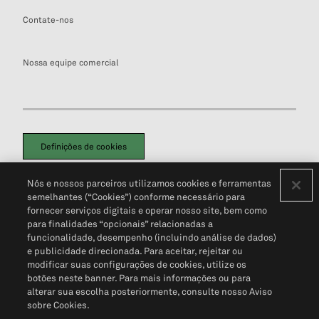
Contate-nos
Nossa equipe comercial
Definições de cookies
Disclaimers Legais
Termos de Uso
Aviso de Cookies
Nós e nossos parceiros utilizamos cookies e ferramentas
Política de Privacidade
Portal de privacidade do cliente (em inglês)
semelhantes (“Cookies”) conforme necessário para
Não Venda Minhas Informações Pessoais
© 2026 S&P Global
fornecer serviços digitais e operar nosso site, bem como
para finalidades “opcionais” relacionadas a
funcionalidade, desempenho (incluindo análise de dados)
e publicidade direcionada. Para aceitar, rejeitar ou
modificar suas configurações de cookies, utilize os
botões neste banner. Para mais informações ou para
alterar sua escolha posteriormente, consulte nosso Aviso
sobre Cookies.