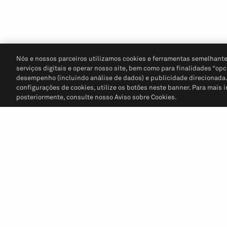
Nós e nossos parceiros utilizamos cookies e ferramentas semelhante
serviços digitais e operar nosso site, bem como para finalidades “opc
desempenho (incluindo análise de dados) e publicidade direcionada. P
configurações de cookies, utilize os botões neste banner. Para mais 
posteriormente, consulte nosso Aviso sobre Cookies.