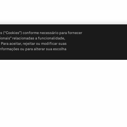
s (“Cookies”) conforme necessário para fornecer
ionais” relacionadas a funcionalidade,
ara aceitar, rejeitar ou modificar suas
informações ou para alterar sua escolha
Siga-nos