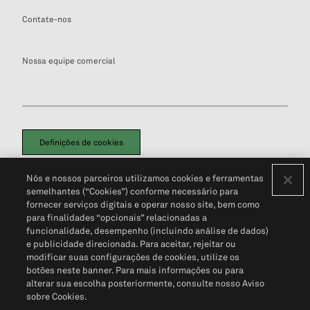
Contate-nos
Nossa equipe comercial
Definições de cookies
Disclaimers Legais
Termos de Uso
Aviso de Cookies
Nós e nossos parceiros utilizamos cookies e ferramentas
Política de Privacidade
Portal de privacidade do cliente (em inglês)
semelhantes (“Cookies”) conforme necessário para
Não Venda Minhas Informações Pessoais
© 2026 S&P Global
fornecer serviços digitais e operar nosso site, bem como
para finalidades “opcionais” relacionadas a
funcionalidade, desempenho (incluindo análise de dados)
e publicidade direcionada. Para aceitar, rejeitar ou
modificar suas configurações de cookies, utilize os
botões neste banner. Para mais informações ou para
alterar sua escolha posteriormente, consulte nosso Aviso
sobre Cookies.