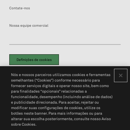
Contate-nos
Nossa equipe comercial
Definições de cookies
Disclaimers Legais
Termos de Uso
Aviso de Cookies
Nós e nossos parceiros utilizamos cookies e ferramentas
Política de Privacidade
Portal de privacidade do cliente (em inglês)
semelhantes (“Cookies”) conforme necessário para
Não Venda Minhas Informações Pessoais
© 2026 S&P Global
fornecer serviços digitais e operar nosso site, bem como
para finalidades “opcionais” relacionadas a
funcionalidade, desempenho (incluindo análise de dados)
e publicidade direcionada. Para aceitar, rejeitar ou
modificar suas configurações de cookies, utilize os
botões neste banner. Para mais informações ou para
alterar sua escolha posteriormente, consulte nosso Aviso
sobre Cookies.