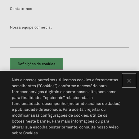
Contate-nos
Nossa equipe comercial
Definições de cookies
Disclaimers Legais
Termos de Uso
Aviso de Cookies
Nós e nossos parceiros utilizamos cookies e ferramentas
Política de Privacidade
Portal de privacidade do cliente (em inglês)
semelhantes (“Cookies”) conforme necessário para
Não Venda Minhas Informações Pessoais
© 2026 S&P Global
fornecer serviços digitais e operar nosso site, bem como
para finalidades “opcionais” relacionadas a
funcionalidade, desempenho (incluindo análise de dados)
e publicidade direcionada. Para aceitar, rejeitar ou
modificar suas configurações de cookies, utilize os
botões neste banner. Para mais informações ou para
alterar sua escolha posteriormente, consulte nosso Aviso
sobre Cookies.