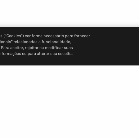
s (“Cookies”) conforme necessário para fornecer
ionais” relacionadas a funcionalidade,
ara aceitar, rejeitar ou modificar suas
informações ou para alterar sua escolha
Siga-nos