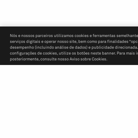
Nós e nossos parceiros utilizamos cookies e ferramentas semelhante
serviços digitais e operar nosso site, bem como para finalidades “opc
desempenho (incluindo análise de dados) e publicidade direcionada. P
configurações de cookies, utilize os botões neste banner. Para mais 
posteriormente, consulte nosso Aviso sobre Cookies.