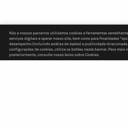
Nós e nossos parceiros utilizamos cookies e ferramentas semelhante
serviços digitais e operar nosso site, bem como para finalidades “opc
desempenho (incluindo análise de dados) e publicidade direcionada. P
configurações de cookies, utilize os botões neste banner. Para mais 
posteriormente, consulte nosso Aviso sobre Cookies.