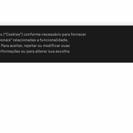
s (“Cookies”) conforme necessário para fornecer
ionais” relacionadas a funcionalidade,
ara aceitar, rejeitar ou modificar suas
informações ou para alterar sua escolha
Siga-nos