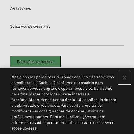
Contate-nos
Nossa equipe comercial
Definições de cookies
Disclaimers Legais
Termos de Uso
Aviso de Cookies
Nós e nossos parceiros utilizamos cookies e ferramentas
Política de Privacidade
Portal de privacidade do cliente (em inglês)
semelhantes (“Cookies”) conforme necessário para
Não Venda Minhas Informações Pessoais
© 2026 S&P Global
fornecer serviços digitais e operar nosso site, bem como
para finalidades “opcionais” relacionadas a
funcionalidade, desempenho (incluindo análise de dados)
e publicidade direcionada. Para aceitar, rejeitar ou
modificar suas configurações de cookies, utilize os
botões neste banner. Para mais informações ou para
alterar sua escolha posteriormente, consulte nosso Aviso
sobre Cookies.