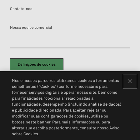
Contate-nos
Nossa equipe comercial
Definições de cookies
Disclaimers Legais
Termos de Uso
Aviso de Cookies
Nós e nossos parceiros utilizamos cookies e ferramentas
Política de Privacidade
Portal de privacidade do cliente (em inglês)
semelhantes (“Cookies”) conforme necessário para
Não Venda Minhas Informações Pessoais
© 2026 S&P Global
fornecer serviços digitais e operar nosso site, bem como
para finalidades “opcionais” relacionadas a
funcionalidade, desempenho (incluindo análise de dados)
e publicidade direcionada. Para aceitar, rejeitar ou
modificar suas configurações de cookies, utilize os
botões neste banner. Para mais informações ou para
alterar sua escolha posteriormente, consulte nosso Aviso
sobre Cookies.