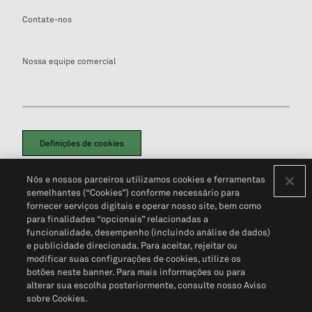
Contate-nos
Nossa equipe comercial
Definições de cookies
Disclaimers Legais
Termos de Uso
Aviso de Cookies
Nós e nossos parceiros utilizamos cookies e ferramentas
Política de Privacidade
Portal de privacidade do cliente (em inglês)
semelhantes (“Cookies”) conforme necessário para
Não Venda Minhas Informações Pessoais
© 2026 S&P Global
fornecer serviços digitais e operar nosso site, bem como
para finalidades “opcionais” relacionadas a
funcionalidade, desempenho (incluindo análise de dados)
e publicidade direcionada. Para aceitar, rejeitar ou
modificar suas configurações de cookies, utilize os
botões neste banner. Para mais informações ou para
alterar sua escolha posteriormente, consulte nosso Aviso
sobre Cookies.