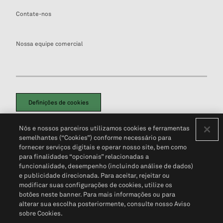
Contate-nos
Nossa equipe comercial
Definições de cookies
Disclaimers Legais
Termos de Uso
Aviso de Cookies
Nós e nossos parceiros utilizamos cookies e ferramentas
Política de Privacidade
Portal de privacidade do cliente (em inglês)
semelhantes (“Cookies”) conforme necessário para
Não Venda Minhas Informações Pessoais
© 2026 S&P Global
fornecer serviços digitais e operar nosso site, bem como
para finalidades “opcionais” relacionadas a
funcionalidade, desempenho (incluindo análise de dados)
e publicidade direcionada. Para aceitar, rejeitar ou
modificar suas configurações de cookies, utilize os
botões neste banner. Para mais informações ou para
alterar sua escolha posteriormente, consulte nosso Aviso
sobre Cookies.