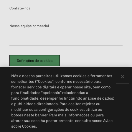
Contate-nos
Nossa equipe comercial
Definições de cookies
Disclaimers Legais
Termos de Uso
Aviso de Cookies
Nós e nossos parceiros utilizamos cookies e ferramentas
Política de Privacidade
Portal de privacidade do cliente (em inglês)
semelhantes (“Cookies”) conforme necessário para
Não Venda Minhas Informações Pessoais
© 2026 S&P Global
fornecer serviços digitais e operar nosso site, bem como
para finalidades “opcionais” relacionadas a
funcionalidade, desempenho (incluindo análise de dados)
e publicidade direcionada. Para aceitar, rejeitar ou
modificar suas configurações de cookies, utilize os
botões neste banner. Para mais informações ou para
alterar sua escolha posteriormente, consulte nosso Aviso
sobre Cookies.