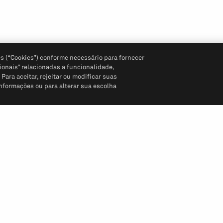
s (“Cookies”) conforme necessário para fornecer
ionais” relacionadas a funcionalidade,
ara aceitar, rejeitar ou modificar suas
informações ou para alterar sua escolha
Siga-nos