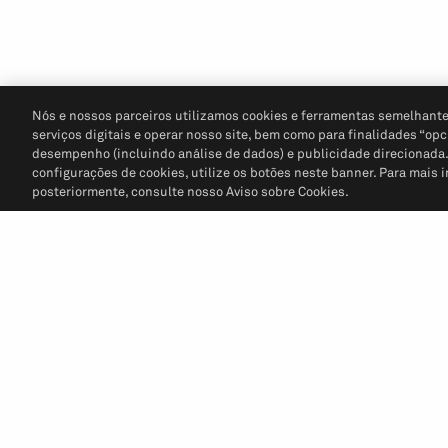
Nós e nossos parceiros utilizamos cookies e ferramentas semelhante
serviços digitais e operar nosso site, bem como para finalidades “opc
desempenho (incluindo análise de dados) e publicidade direcionada. P
configurações de cookies, utilize os botões neste banner. Para mais 
posteriormente, consulte nosso Aviso sobre Cookies.