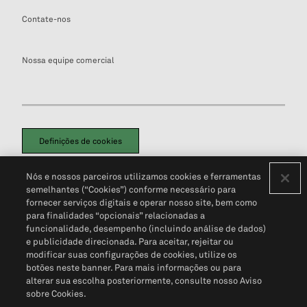
Contate-nos
Nossa equipe comercial
Definições de cookies
Disclaimers Legais
Termos de Uso
Aviso de Cookies
Nós e nossos parceiros utilizamos cookies e ferramentas
Política de Privacidade
Portal de privacidade do cliente (em inglês)
semelhantes (“Cookies”) conforme necessário para
Não Venda Minhas Informações Pessoais
© 2026 S&P Global
fornecer serviços digitais e operar nosso site, bem como
para finalidades “opcionais” relacionadas a
funcionalidade, desempenho (incluindo análise de dados)
e publicidade direcionada. Para aceitar, rejeitar ou
modificar suas configurações de cookies, utilize os
botões neste banner. Para mais informações ou para
alterar sua escolha posteriormente, consulte nosso Aviso
sobre Cookies.