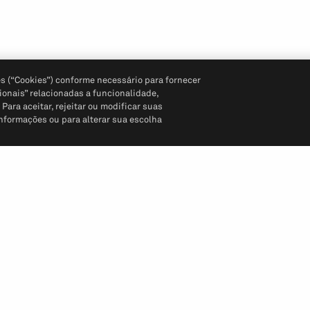
s (“Cookies”) conforme necessário para fornecer
ionais” relacionadas a funcionalidade,
ara aceitar, rejeitar ou modificar suas
informações ou para alterar sua escolha
Siga-nos