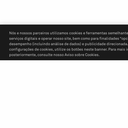
Nós e nossos parceiros utilizamos cookies e ferramentas semelhante
serviços digitais e operar nosso site, bem como para finalidades “opc
desempenho (incluindo análise de dados) e publicidade direcionada. P
configurações de cookies, utilize os botões neste banner. Para mais 
posteriormente, consulte nosso Aviso sobre Cookies.