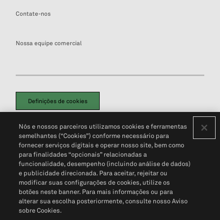
Contate-nos
Nossa equipe comercial
Definições de cookies
Disclaimers Legais
Termos de Uso
Aviso de Cookies
Nós e nossos parceiros utilizamos cookies e ferramentas
Política de Privacidade
Portal de privacidade do cliente (em inglês)
semelhantes (“Cookies”) conforme necessário para
Não Venda Minhas Informações Pessoais
© 2026 S&P Global
fornecer serviços digitais e operar nosso site, bem como
para finalidades “opcionais” relacionadas a
funcionalidade, desempenho (incluindo análise de dados)
e publicidade direcionada. Para aceitar, rejeitar ou
modificar suas configurações de cookies, utilize os
botões neste banner. Para mais informações ou para
alterar sua escolha posteriormente, consulte nosso Aviso
sobre Cookies.