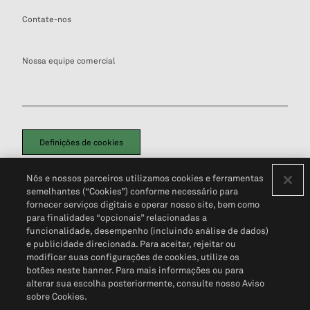
Contate-nos
Nossa equipe comercial
Definições de cookies
Disclaimers Legais
Termos de Uso
Aviso de Cookies
Nós e nossos parceiros utilizamos cookies e ferramentas
Política de Privacidade
Portal de privacidade do cliente (em inglês)
semelhantes (“Cookies”) conforme necessário para
Não Venda Minhas Informações Pessoais
© 2026 S&P Global
fornecer serviços digitais e operar nosso site, bem como
para finalidades “opcionais” relacionadas a
funcionalidade, desempenho (incluindo análise de dados)
e publicidade direcionada. Para aceitar, rejeitar ou
modificar suas configurações de cookies, utilize os
botões neste banner. Para mais informações ou para
alterar sua escolha posteriormente, consulte nosso Aviso
sobre Cookies.