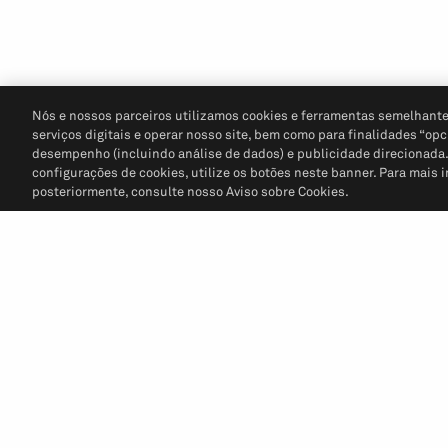
Nós e nossos parceiros utilizamos cookies e ferramentas semelhante
serviços digitais e operar nosso site, bem como para finalidades “opc
desempenho (incluindo análise de dados) e publicidade direcionada. P
configurações de cookies, utilize os botões neste banner. Para mais 
posteriormente, consulte nosso Aviso sobre Cookies.