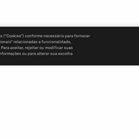
s (“Cookies”) conforme necessário para fornecer
ionais” relacionadas a funcionalidade,
ara aceitar, rejeitar ou modificar suas
informações ou para alterar sua escolha
Siga-nos