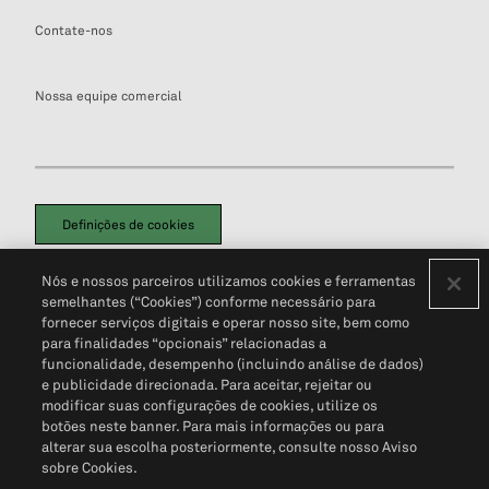
Contate-nos
Nossa equipe comercial
Definições de cookies
Disclaimers Legais
Termos de Uso
Aviso de Cookies
Nós e nossos parceiros utilizamos cookies e ferramentas
Política de Privacidade
Portal de privacidade do cliente (em inglês)
semelhantes (“Cookies”) conforme necessário para
Não Venda Minhas Informações Pessoais
© 2026 S&P Global
fornecer serviços digitais e operar nosso site, bem como
para finalidades “opcionais” relacionadas a
funcionalidade, desempenho (incluindo análise de dados)
e publicidade direcionada. Para aceitar, rejeitar ou
modificar suas configurações de cookies, utilize os
botões neste banner. Para mais informações ou para
alterar sua escolha posteriormente, consulte nosso Aviso
sobre Cookies.