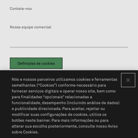
Contate-nos
Nossa equipe comercial
Definições de cookies
Disclaimers Legais
Termos de Uso
Aviso de Cookies
Nós e nossos parceiros utilizamos cookies e ferramentas
Política de Privacidade
Portal de privacidade do cliente (em inglês)
semelhantes (“Cookies”) conforme necessário para
Não Venda Minhas Informações Pessoais
© 2026 S&P Global
fornecer serviços digitais e operar nosso site, bem como
para finalidades “opcionais” relacionadas a
funcionalidade, desempenho (incluindo análise de dados)
e publicidade direcionada. Para aceitar, rejeitar ou
modificar suas configurações de cookies, utilize os
botões neste banner. Para mais informações ou para
alterar sua escolha posteriormente, consulte nosso Aviso
sobre Cookies.