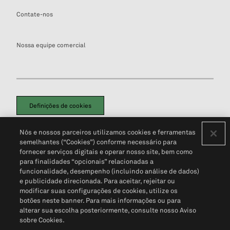
Contate-nos
Nossa equipe comercial
Definições de cookies
Disclaimers Legais
Termos de Uso
Aviso de Cookies
Nós e nossos parceiros utilizamos cookies e ferramentas
Política de Privacidade
Portal de privacidade do cliente (em inglês)
semelhantes (“Cookies”) conforme necessário para
Não Venda Minhas Informações Pessoais
© 2026 S&P Global
fornecer serviços digitais e operar nosso site, bem como
para finalidades “opcionais” relacionadas a
funcionalidade, desempenho (incluindo análise de dados)
e publicidade direcionada. Para aceitar, rejeitar ou
modificar suas configurações de cookies, utilize os
botões neste banner. Para mais informações ou para
alterar sua escolha posteriormente, consulte nosso Aviso
sobre Cookies.