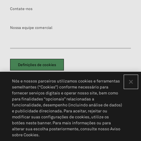
Contate-nos
Nossa equipe comercial
Definições de cookies
Disclaimers Legais
Termos de Uso
Aviso de Cookies
Nós e nossos parceiros utilizamos cookies e ferramentas
Política de Privacidade
Portal de privacidade do cliente (em inglês)
semelhantes (“Cookies”) conforme necessário para
Não Venda Minhas Informações Pessoais
© 2026 S&P Global
fornecer serviços digitais e operar nosso site, bem como
para finalidades “opcionais” relacionadas a
funcionalidade, desempenho (incluindo análise de dados)
e publicidade direcionada. Para aceitar, rejeitar ou
modificar suas configurações de cookies, utilize os
botões neste banner. Para mais informações ou para
alterar sua escolha posteriormente, consulte nosso Aviso
sobre Cookies.