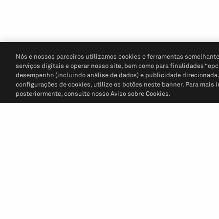
Nós e nossos parceiros utilizamos cookies e ferramentas semelhante
serviços digitais e operar nosso site, bem como para finalidades “opc
desempenho (incluindo análise de dados) e publicidade direcionada. P
configurações de cookies, utilize os botões neste banner. Para mais 
posteriormente, consulte nosso Aviso sobre Cookies.