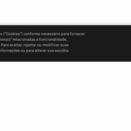
s (“Cookies”) conforme necessário para fornecer
ionais” relacionadas a funcionalidade,
ara aceitar, rejeitar ou modificar suas
informações ou para alterar sua escolha
Siga-nos